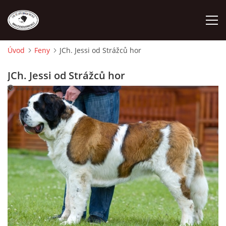
Úvod
Feny
JCh. Jessi od Strážců hor
ÚVOD
JCh. Jessi od Strážců hor
28. 6. 2020
O NÁS
STANDARD
FENY
ŠTĚŇATA
VÝSTAVNÍ ÚSPĚCHY NAŠÍ CHS