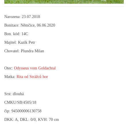
FOTOALBUM
Narozena: 23.07.2018
Bonitace: Němčice, 06.06.2020
ODKAZY
Bon. kód: 14C
Majitel: Kazík Petr
KONTAKT
Chovatel: Plundra Milan
Otec:
Odysseus vom Goldachtal
© CHS ze Severních vrchů |
Aktualizováno: 20. 7. 2026
Matka:
Rita od Strážců hor
Srst: dlouhá
CMKU/SB/4505/18
čip: 945000006130758
DKK: A, DKL: 0/0, KVH: 70 cm