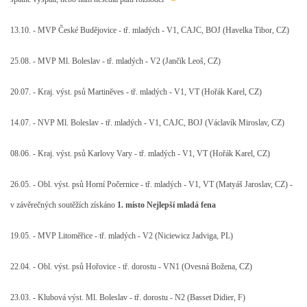
13.10. - MVP České Budějovice - tř. mladých - V1, CAJC, BOJ (Havelka Tibor, CZ)
25.08. - MVP Ml. Boleslav - tř. mladých - V2 (Jančík Leoš, CZ)
20.07. - Kraj. výst. psů Martiněves - tř. mladých - V1, VT (Hořák Karel, CZ)
14.07. - NVP Ml. Boleslav - tř. mladých - V1, CAJC, BOJ (Václavík Miroslav, CZ)
08.06. - Kraj. výst. psů Karlovy Vary - tř. mladých - V1, VT (Hořák Karel, CZ)
26.05. - Obl. výst. psů Horní Počernice - tř. mladých - V1, VT (Matyáš Jaroslav, CZ) -
v závěrečných soutěžích získáno
1. místo Nejlepší mladá fena
19.05. - MVP Litoměřice - tř. mladých - V2 (Niciewicz Jadviga, PL)
22.04. - Obl. výst. psů Hořovice - tř. dorostu - VN1 (Ovesná Božena, CZ)
23.03. - Klubová výst. Ml. Boleslav - tř. dorostu - N2 (Basset Didier, F)