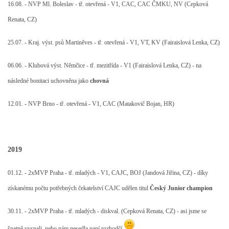
16.08. - NVP Ml. Boleslav - tř. otevřená - V1, CAC, CAC ČMKU, NV (Cepková
Renata, CZ)
25.07. - Kraj. výst. psů Martiněves - tř. otevřená - V1, VT, KV (Fairaislová Lenka, CZ)
06.06. - Klubová výst. Němčice - tř. mezitřída - V1 (Fairaislová Lenka, CZ) - na
následné bonitaci uchovněna jako
chovná
12.01. - NVP Brno - tř. otevřená - V1, CAC (Matakovič Bojan, HR)
2019
01.12. - 2xMVP Praha - tř. mladých - V1, CAJC, BOJ (Jandová Jiřina, CZ) - díky
získanému počtu potřebných čekatelství CAJC udělen titul
Český Junior champion
30.11. - 2xMVP Praha - tř. mladých - diskval. (Cepková Renata, CZ) - asi jsme se
špatně vyspali, nebo nám nesedla paní rozhodčí