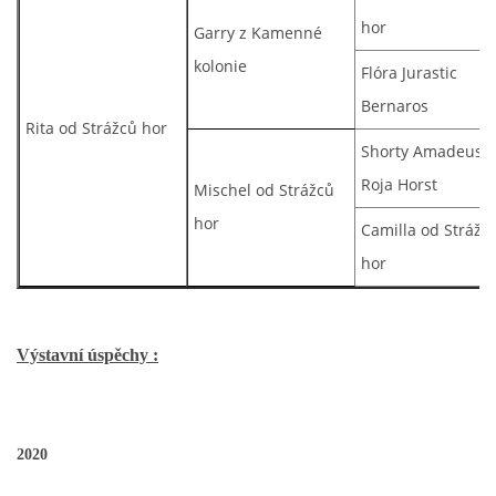
hor
Garry z Kamenné
kolonie
Flóra Jurastic
Bernaros
Rita od Strážců hor
Shorty Amadeus v
Roja Horst
Mischel od Strážců
hor
Camilla od Strážc
hor
Výstavní úspěchy :
2020