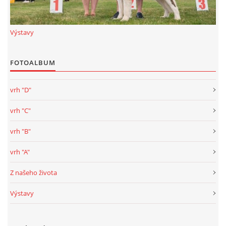
Výstavy
FOTOALBUM
vrh "D"
vrh "C"
vrh "B"
vrh "A"
Z našeho života
Výstavy