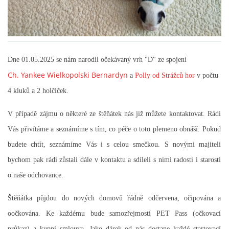
FOTOALBUM
ODKAZY
Dne 01.05.2025 se nám narodil očekávaný vrh "D" ze spojení
Ch. Yankee Wielkopolski Bernardyn
a
Polly od Strážců hor
v počtu
KONTAKT
4 kluků a 2 holčiček.
V případě zájmu o některé ze štěňátek nás již můžete kontaktovat. Rádi
Vás přivítáme a seznámíme s tím, co péče o toto plemeno obnáší. Pokud
© CHS ze Severních vrchů |
Aktualizováno: 20. 7. 2026
budete chtít, seznámíme Vás i s celou smečkou. S novými majiteli
bychom pak rádi zůstali dále v kontaktu a sdíleli s nimi radosti i starosti
o naše odchovance.
Štěňátka půjdou do nových domovů řádně odčervena, očipována a
oočkována. Ke každému bude samozřejmostí PET Pass (očkovací
průkaz) a kupní smlouva. Jako dárek od nás dostane každé startovací