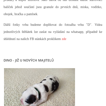
balíček jehož součástí jsou granule do prvních dnů, miska, vodítko,
obojek, hračka a pamlsek.
Dálší fotky vrhu budeme doplňovat do fotoalba vrhu "D". Videa
jednotlivých štěňátek lze zaslat na vyžádání na whatsapp, případně ke
shlédnutí na našich FB stánkách proklikem
zde
DINO - JIŽ U NOVÝCH MAJITELŮ