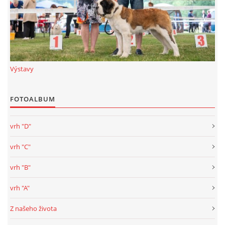
Výstavy
FOTOALBUM
vrh "D"
vrh "C"
vrh "B"
vrh "A"
Z našeho života