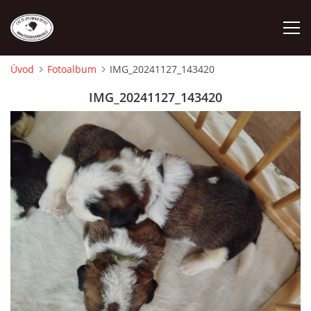
Úvod
Fotoalbum
IMG_20241127_143420
ÚVOD
IMG_20241127_143420
O NÁS
STANDARD
FENY
ŠTĚŇATA
VÝSTAVNÍ ÚSPĚCHY NAŠÍ CHS