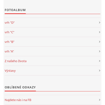
FOTOALBUM
vrh "D"
vrh "C"
vrh "B"
vrh "A"
Z našeho života
Výstavy
OBLÍBENÉ ODKAZY
Najdete nás i na FB