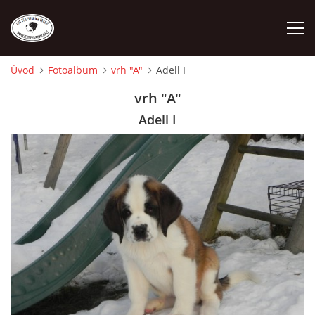
Úvod
Fotoalbum
vrh "A"
Adell I
ÚVOD
vrh "A"
Adell I
O NÁS
STANDARD
FENY
ŠTĚŇATA
VÝSTAVNÍ ÚSPĚCHY NAŠÍ CHS