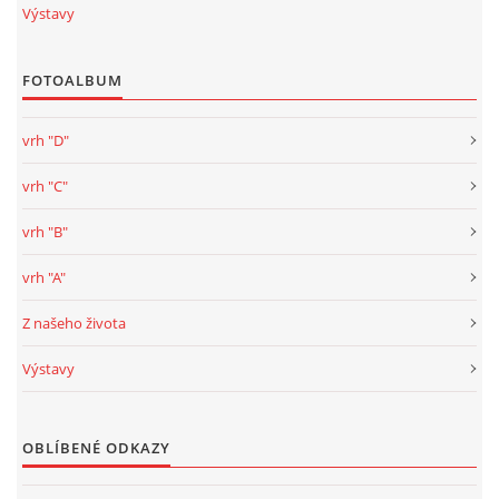
Výstavy
FOTOALBUM
vrh "D"
vrh "C"
vrh "B"
vrh "A"
Z našeho života
Výstavy
OBLÍBENÉ ODKAZY