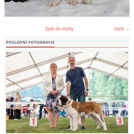
FOTOALBUM
Zpět do složky
Další →
ODKAZY
POSLEDNÍ FOTOGRAFIE
KONTAKT
© CHS ze Severních vrchů |
Aktualizováno: 20. 7. 2026