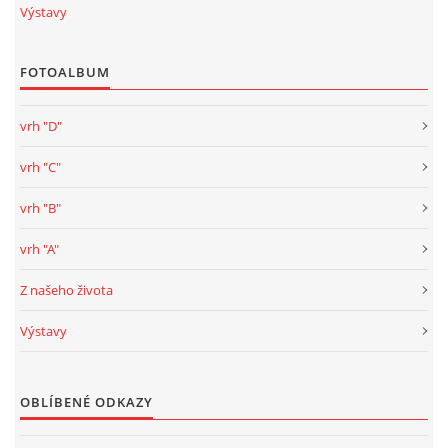
Výstavy
FOTOALBUM
vrh "D"
vrh "C"
vrh "B"
vrh "A"
Z našeho života
Výstavy
OBLÍBENÉ ODKAZY