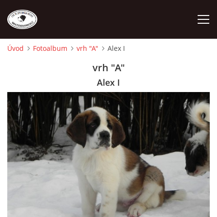
Úvod
Fotoalbum
vrh "A"
Alex I
ÚVOD
vrh "A"
Alex I
O NÁS
STANDARD
FENY
ŠTĚŇATA
VÝSTAVNÍ ÚSPĚCHY NAŠÍ CHS