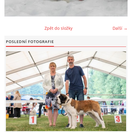
FOTOALBUM
Zpět do složky
Další →
ODKAZY
POSLEDNÍ FOTOGRAFIE
KONTAKT
© CHS ze Severních vrchů |
Aktualizováno: 20. 7. 2026