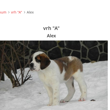
lbum
vrh "A"
Alex
vrh "A"
Alex