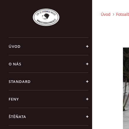
Úvod
Fotoa
ÚVOD
O NÁS
STANDARD
FENY
ŠTĚŇATA