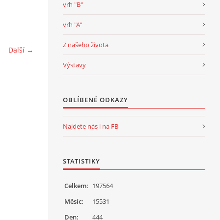
vrh "B"
vrh "A"
Z našeho života
Další →
Výstavy
OBLÍBENÉ ODKAZY
Najdete nás i na FB
STATISTIKY
Celkem:
197564
Měsíc:
15531
Den:
444