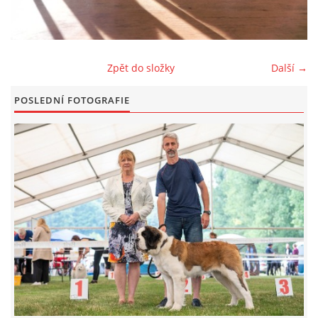
FOTOALBUM
Zpět do složky
Další →
ODKAZY
POSLEDNÍ FOTOGRAFIE
KONTAKT
© CHS ze Severních vrchů |
Aktualizováno: 20. 7. 2026