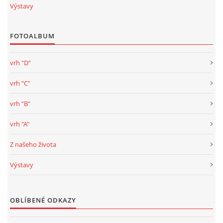
Výstavy
FOTOALBUM
vrh "D"
vrh "C"
vrh "B"
vrh "A"
Z našeho života
Výstavy
OBLÍBENÉ ODKAZY