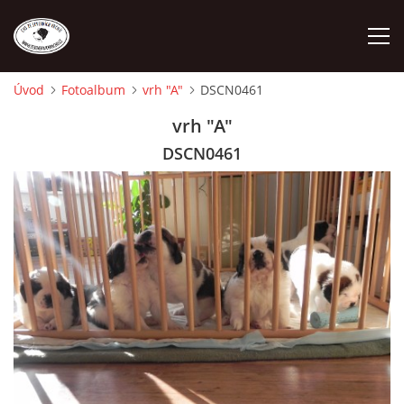
Úvod
Fotoalbum
vrh "A"
DSCN0461
ÚVOD
vrh "A"
DSCN0461
O NÁS
STANDARD
FENY
ŠTĚŇATA
VÝSTAVNÍ ÚSPĚCHY NAŠÍ CHS