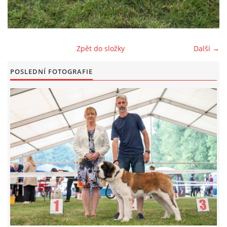
FOTOALBUM
Zpět do složky
Další →
ODKAZY
POSLEDNÍ FOTOGRAFIE
KONTAKT
© CHS ze Severních vrchů |
Aktualizováno: 20. 7. 2026