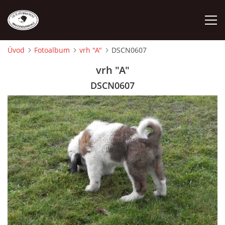
Úvod
Fotoalbum
vrh "A"
DSCN0607
ÚVOD
vrh "A"
DSCN0607
O NÁS
STANDARD
FENY
ŠTĚŇATA
VÝSTAVNÍ ÚSPĚCHY NAŠÍ CHS