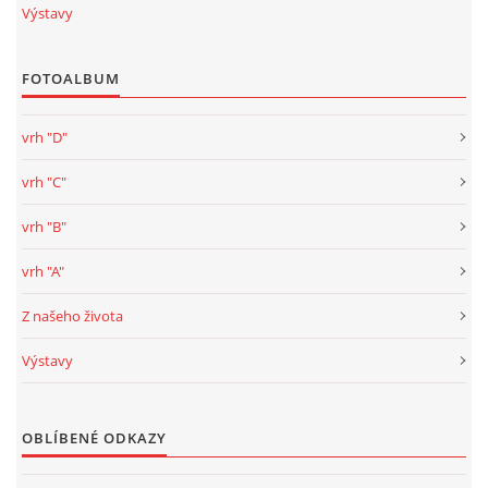
Výstavy
FOTOALBUM
vrh "D"
vrh "C"
vrh "B"
vrh "A"
Z našeho života
Výstavy
OBLÍBENÉ ODKAZY