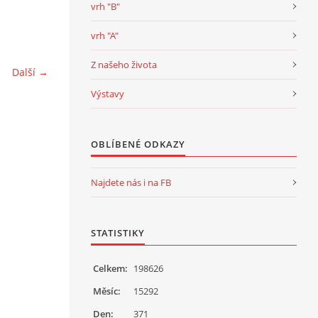
vrh "B"
vrh "A"
Z našeho života
Další →
Výstavy
OBLÍBENÉ ODKAZY
Najdete nás i na FB
STATISTIKY
Celkem:
198626
Měsíc:
15292
Den:
371