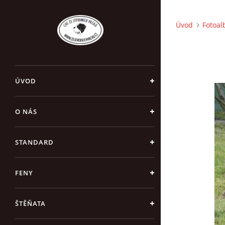
Úvod
Fotoa
ÚVOD
O NÁS
STANDARD
FENY
ŠTĚŇATA