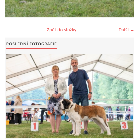
FOTOALBUM
Zpět do složky
Další →
ODKAZY
POSLEDNÍ FOTOGRAFIE
KONTAKT
© CHS ze Severních vrchů |
Aktualizováno: 20. 7. 2026