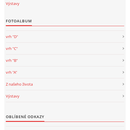
Výstavy
FOTOALBUM
vrh "D"
vrh "C"
vrh "B"
vrh "A"
Z našeho života
Výstavy
OBLÍBENÉ ODKAZY