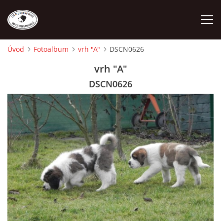
Úvod
Fotoalbum
vrh "A"
DSCN0626
ÚVOD
vrh "A"
DSCN0626
O NÁS
STANDARD
FENY
ŠTĚŇATA
VÝSTAVNÍ ÚSPĚCHY NAŠÍ CHS