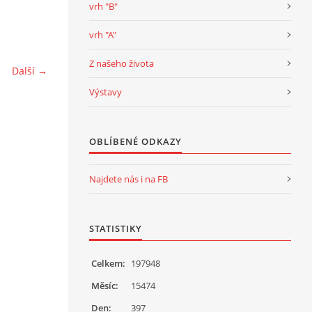
vrh "B"
vrh "A"
Z našeho života
Další →
Výstavy
OBLÍBENÉ ODKAZY
Najdete nás i na FB
STATISTIKY
Celkem:
197948
Měsíc:
15474
Den:
397