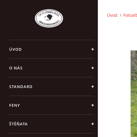
Úvod
Fotoa
ÚVOD
O NÁS
STANDARD
FENY
ŠTĚŇATA