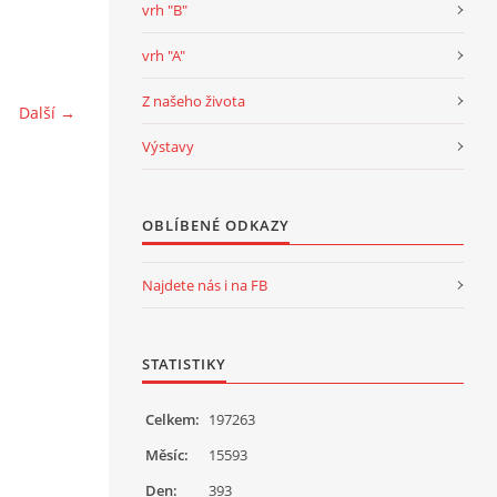
vrh "B"
vrh "A"
Z našeho života
Další →
Výstavy
OBLÍBENÉ ODKAZY
Najdete nás i na FB
STATISTIKY
Celkem:
197263
Měsíc:
15593
Den:
393