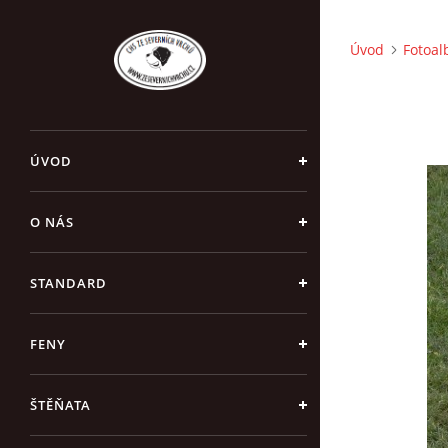
Úvod
Fotoa
ÚVOD
O NÁS
STANDARD
FENY
ŠTĚŇATA