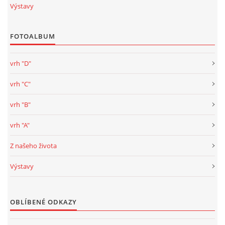
Výstavy
FOTOALBUM
vrh "D"
vrh "C"
vrh "B"
vrh "A"
Z našeho života
Výstavy
OBLÍBENÉ ODKAZY