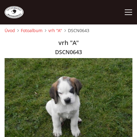
Úvod
Fotoalbum
vrh "A"
DSCN0643
ÚVOD
vrh "A"
DSCN0643
O NÁS
STANDARD
FENY
ŠTĚŇATA
VÝSTAVNÍ ÚSPĚCHY NAŠÍ CHS