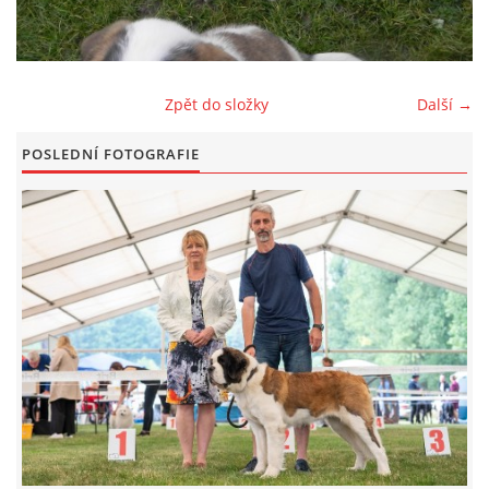
FOTOALBUM
Zpět do složky
Další →
ODKAZY
POSLEDNÍ FOTOGRAFIE
KONTAKT
© CHS ze Severních vrchů |
Aktualizováno: 20. 7. 2026