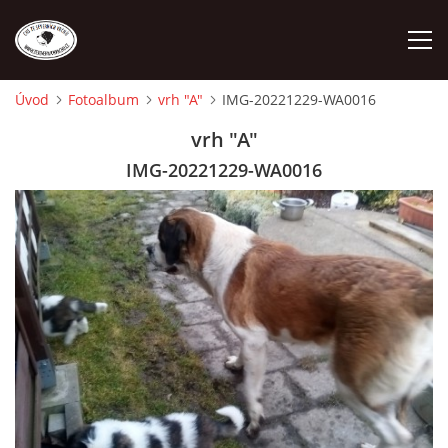
Úvod
Fotoalbum
vrh "A"
IMG-20221229-WA0016
ÚVOD
vrh "A"
IMG-20221229-WA0016
O NÁS
STANDARD
FENY
ŠTĚŇATA
VÝSTAVNÍ ÚSPĚCHY NAŠÍ CHS