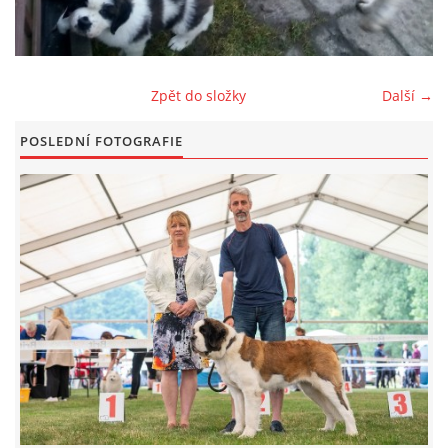
FOTOALBUM
Zpět do složky
Další →
ODKAZY
POSLEDNÍ FOTOGRAFIE
KONTAKT
© CHS ze Severních vrchů |
Aktualizováno: 20. 7. 2026