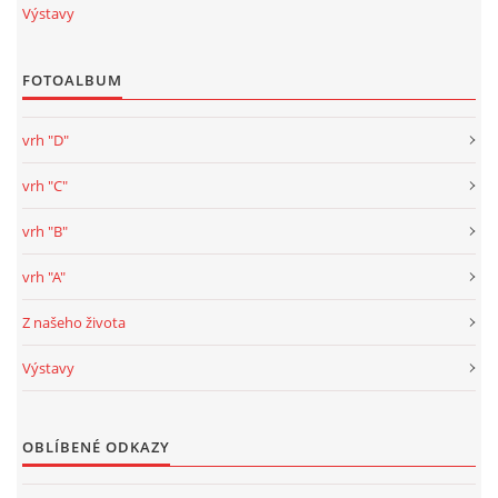
Výstavy
FOTOALBUM
vrh "D"
vrh "C"
vrh "B"
vrh "A"
Z našeho života
Výstavy
OBLÍBENÉ ODKAZY