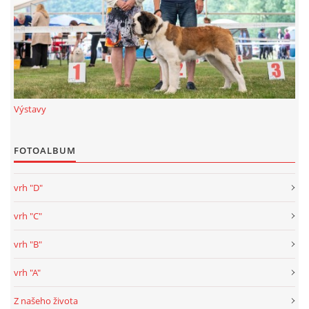
Výstavy
FOTOALBUM
vrh "D"
vrh "C"
vrh "B"
vrh "A"
Z našeho života