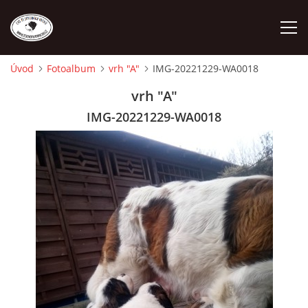
Úvod
Fotoalbum
vrh "A"
IMG-20221229-WA0018
ÚVOD
vrh "A"
IMG-20221229-WA0018
O NÁS
STANDARD
FENY
ŠTĚŇATA
VÝSTAVNÍ ÚSPĚCHY NAŠÍ CHS