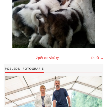
FOTOALBUM
ODKAZY
KONTAKT
Zpět do složky
Další →
© CHS ze Severních vrchů |
Aktualizováno: 20. 7. 2026
POSLEDNÍ FOTOGRAFIE