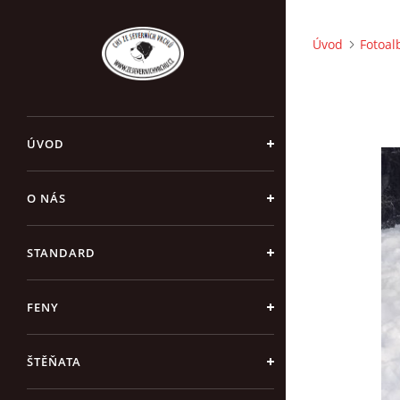
Úvod
Fotoa
ÚVOD
O NÁS
STANDARD
FENY
ŠTĚŇATA