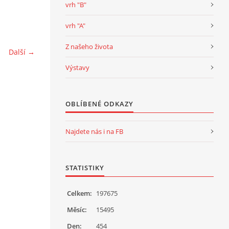
vrh "B"
vrh "A"
Z našeho života
Další →
Výstavy
OBLÍBENÉ ODKAZY
Najdete nás i na FB
STATISTIKY
Celkem:
197675
Měsíc:
15495
Den:
454