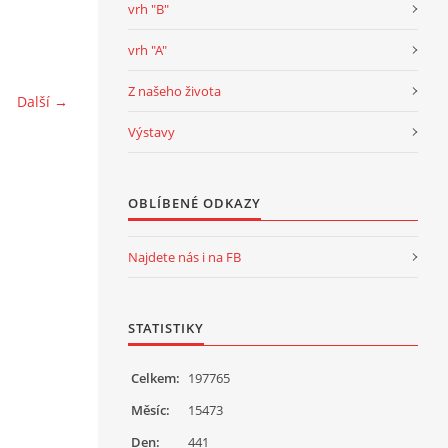
vrh "B"
vrh "A"
Z našeho života
Další →
Výstavy
OBLÍBENÉ ODKAZY
Najdete nás i na FB
STATISTIKY
Celkem:
197765
Měsíc:
15473
Den:
441