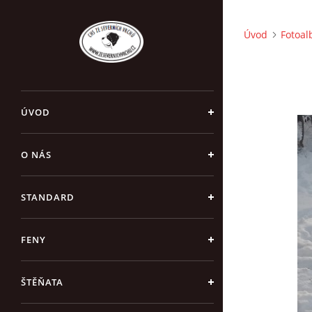
Úvod
Fotoa
ÚVOD
O NÁS
STANDARD
FENY
ŠTĚŇATA