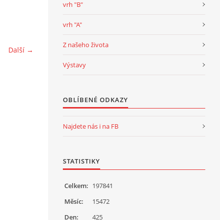
vrh "B"
vrh "A"
Z našeho života
Další →
Výstavy
OBLÍBENÉ ODKAZY
Najdete nás i na FB
STATISTIKY
Celkem:
197841
Měsíc:
15472
Den:
425