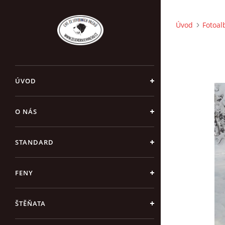
Úvod
Fotoa
ÚVOD
O NÁS
STANDARD
FENY
ŠTĚŇATA