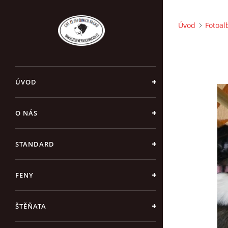
Úvod
Fotoa
ÚVOD
O NÁS
STANDARD
FENY
ŠTĚŇATA