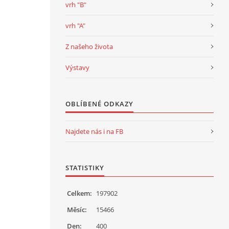
vrh "B"
vrh "A"
Z našeho života
Výstavy
OBLÍBENÉ ODKAZY
Najdete nás i na FB
STATISTIKY
Celkem:
197902
Měsíc:
15466
Den:
400