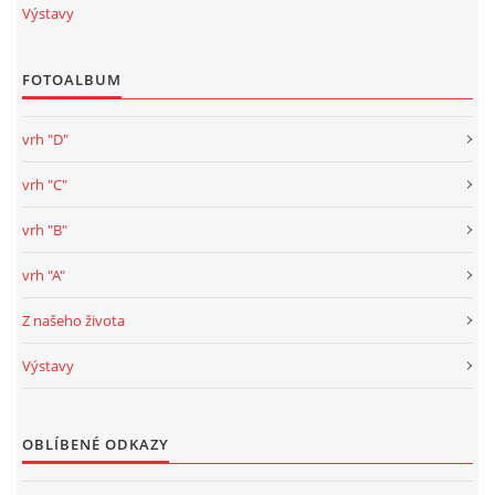
Výstavy
FOTOALBUM
vrh "D"
vrh "C"
vrh "B"
vrh "A"
Z našeho života
Výstavy
OBLÍBENÉ ODKAZY