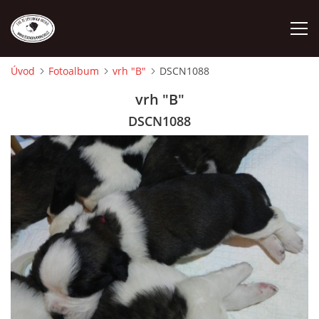
Úvod
Fotoalbum
vrh "B"
DSCN1088
ÚVOD
vrh "B"
DSCN1088
O NÁS
STANDARD
FENY
ŠTĚŇATA
VÝSTAVNÍ ÚSPĚCHY NAŠÍ CHS