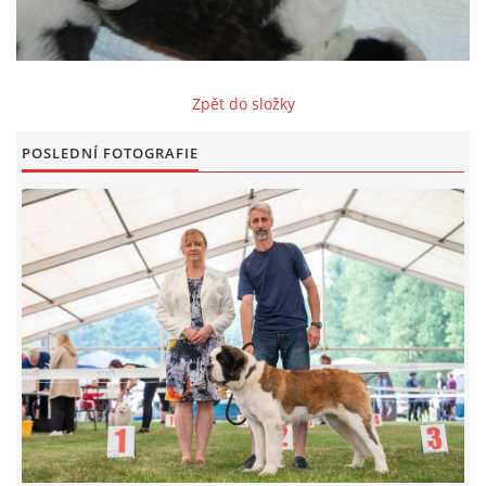
FOTOALBUM
Zpět do složky
ODKAZY
POSLEDNÍ FOTOGRAFIE
KONTAKT
© CHS ze Severních vrchů |
Aktualizováno: 20. 7. 2026