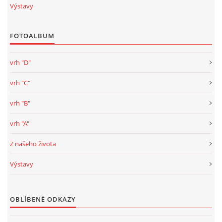
Výstavy
FOTOALBUM
vrh "D"
vrh "C"
vrh "B"
vrh "A"
Z našeho života
Výstavy
OBLÍBENÉ ODKAZY