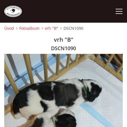
Úvod
Fotoalbum
vrh "B"
DSCN1090
ÚVOD
vrh "B"
DSCN1090
O NÁS
STANDARD
FENY
ŠTĚŇATA
VÝSTAVNÍ ÚSPĚCHY NAŠÍ CHS