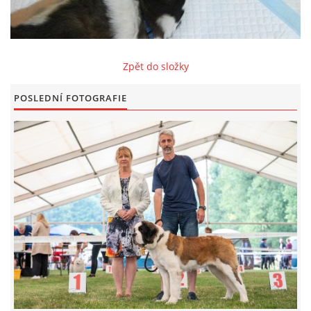
FOTOALBUM
Zpět do složky
ODKAZY
POSLEDNÍ FOTOGRAFIE
KONTAKT
© CHS ze Severních vrchů |
Aktualizováno: 20. 7. 2026