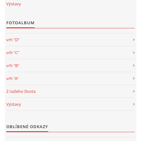
Výstavy
FOTOALBUM
vrh "D"
vrh "C"
vrh "B"
vrh "A"
Z našeho života
Výstavy
OBLÍBENÉ ODKAZY