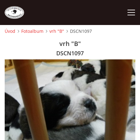
Úvod
Fotoalbum
vrh "B"
DSCN1097
ÚVOD
vrh "B"
DSCN1097
O NÁS
STANDARD
FENY
ŠTĚŇATA
VÝSTAVNÍ ÚSPĚCHY NAŠÍ CHS