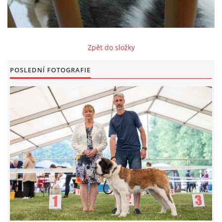
FOTOALBUM
Zpět do složky
ODKAZY
POSLEDNÍ FOTOGRAFIE
KONTAKT
© CHS ze Severních vrchů |
Aktualizováno: 20. 7. 2026