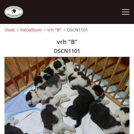
Úvod
Fotoalbum
vrh "B"
DSCN1101
ÚVOD
vrh "B"
DSCN1101
O NÁS
STANDARD
FENY
ŠTĚŇATA
VÝSTAVNÍ ÚSPĚCHY NAŠÍ CHS