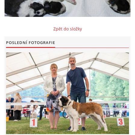
FOTOALBUM
Zpět do složky
ODKAZY
POSLEDNÍ FOTOGRAFIE
KONTAKT
© CHS ze Severních vrchů |
Aktualizováno: 20. 7. 2026