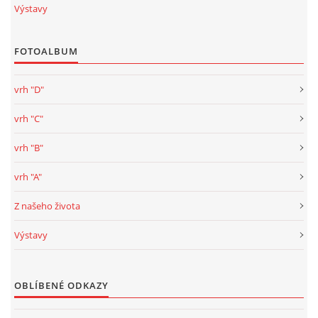
Výstavy
FOTOALBUM
vrh "D"
vrh "C"
vrh "B"
vrh "A"
Z našeho života
Výstavy
OBLÍBENÉ ODKAZY