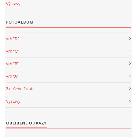
Výstavy
FOTOALBUM
vrh "D"
vrh "C"
vrh "B"
vrh "A"
Z našeho života
Výstavy
OBLÍBENÉ ODKAZY