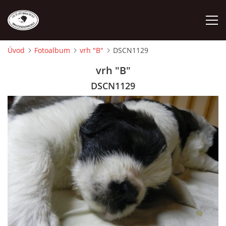
Úvod
Fotoalbum
vrh "B"
DSCN1129
ÚVOD
vrh "B"
DSCN1129
O NÁS
STANDARD
FENY
ŠTĚŇATA
VÝSTAVNÍ ÚSPĚCHY NAŠÍ CHS