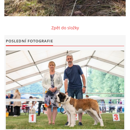
FOTOALBUM
Zpět do složky
ODKAZY
POSLEDNÍ FOTOGRAFIE
KONTAKT
© CHS ze Severních vrchů |
Aktualizováno: 20. 7. 2026