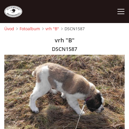
Úvod
Fotoalbum
vrh "B"
DSCN1587
ÚVOD
vrh "B"
DSCN1587
O NÁS
STANDARD
FENY
ŠTĚŇATA
VÝSTAVNÍ ÚSPĚCHY NAŠÍ CHS