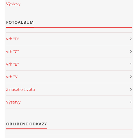
Výstavy
FOTOALBUM
vrh "D"
vrh "C"
vrh "B"
vrh "A"
Z našeho života
Výstavy
OBLÍBENÉ ODKAZY