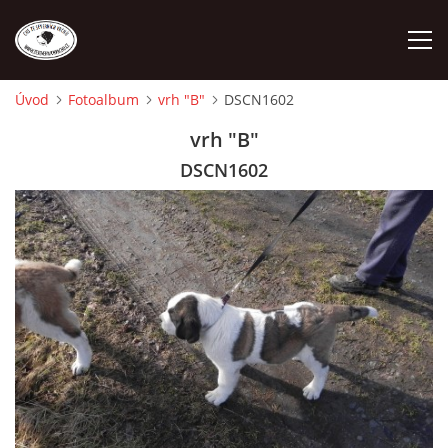
Úvod
Fotoalbum
vrh "B"
DSCN1602
ÚVOD
vrh "B"
DSCN1602
O NÁS
STANDARD
FENY
ŠTĚŇATA
VÝSTAVNÍ ÚSPĚCHY NAŠÍ CHS