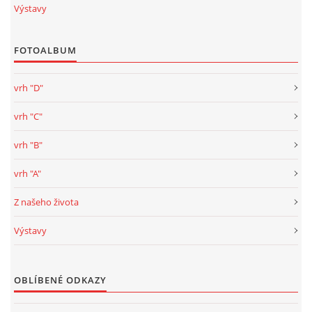
Výstavy
FOTOALBUM
vrh "D"
vrh "C"
vrh "B"
vrh "A"
Z našeho života
Výstavy
OBLÍBENÉ ODKAZY