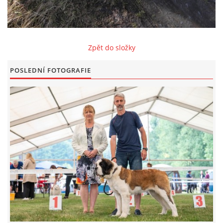
FOTOALBUM
Zpět do složky
ODKAZY
POSLEDNÍ FOTOGRAFIE
KONTAKT
© CHS ze Severních vrchů |
Aktualizováno: 20. 7. 2026