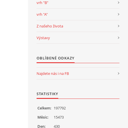
vrh "B"
vrh "A"
Z našeho života
Výstavy
OBLÍBENÉ ODKAZY
Najdete nás i na FB
STATISTIKY
Celkem:
197792
Měsíc:
15473
Den:
430