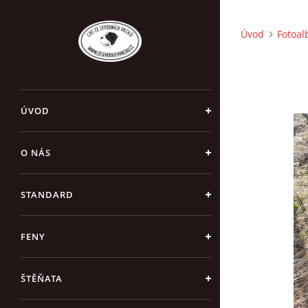
Úvod
Fotoa
ÚVOD
O NÁS
STANDARD
FENY
ŠTĚŇATA