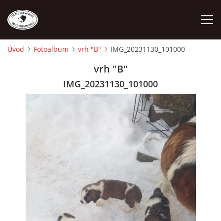
Úvod
Fotoalbum
vrh "B"
IMG_20231130_101000
ÚVOD
vrh "B"
IMG_20231130_101000
O NÁS
STANDARD
FENY
ŠTĚŇATA
VÝSTAVNÍ ÚSPĚCHY NAŠÍ CHS