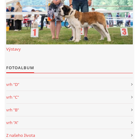
Výstavy
FOTOALBUM
vrh "D"
vrh "C"
vrh "B"
vrh "A"
Z našeho života