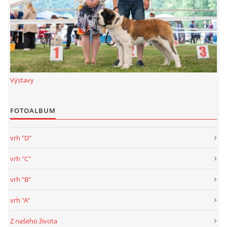
Výstavy
FOTOALBUM
vrh "D"
vrh "C"
vrh "B"
vrh "A"
Z našeho života