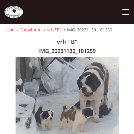
Úvod
Fotoalbum
vrh "B"
IMG_20231130_101259
ÚVOD
vrh "B"
IMG_20231130_101259
O NÁS
STANDARD
FENY
ŠTĚŇATA
VÝSTAVNÍ ÚSPĚCHY NAŠÍ CHS