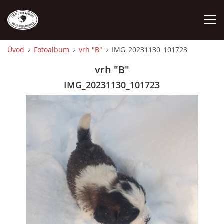
Úvod
Fotoalbum
vrh "B"
IMG_20231130_101723
ÚVOD
vrh "B"
IMG_20231130_101723
O NÁS
STANDARD
FENY
ŠTĚŇATA
VÝSTAVNÍ ÚSPĚCHY NAŠÍ CHS