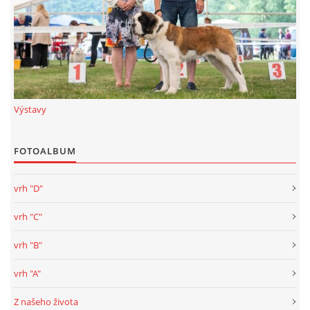
Výstavy
FOTOALBUM
vrh "D"
vrh "C"
vrh "B"
vrh "A"
Z našeho života