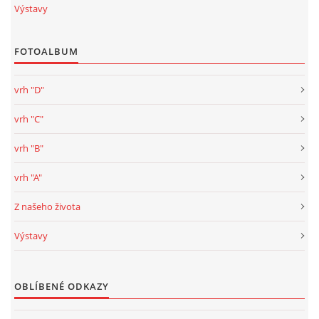
Výstavy
FOTOALBUM
vrh "D"
vrh "C"
vrh "B"
vrh "A"
Z našeho života
Výstavy
OBLÍBENÉ ODKAZY