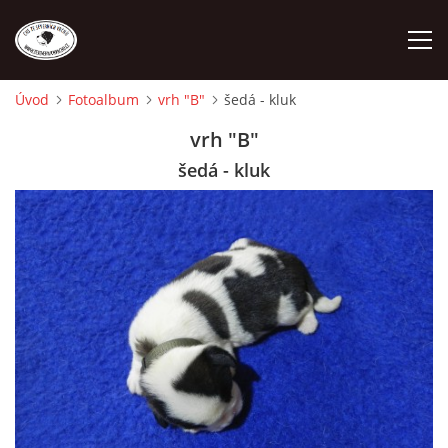
Úvod
Fotoalbum
vrh "B"
šedá - kluk
ÚVOD
vrh "B"
šedá - kluk
O NÁS
STANDARD
FENY
ŠTĚŇATA
VÝSTAVNÍ ÚSPĚCHY NAŠÍ CHS