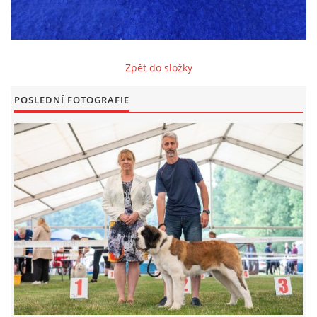
FOTOALBUM
Zpět do složky
ODKAZY
POSLEDNÍ FOTOGRAFIE
KONTAKT
© CHS ze Severních vrchů |
Aktualizováno: 20. 7. 2026