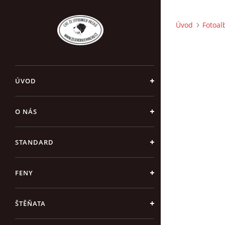
Úvod
Fotoa
ÚVOD
O NÁS
STANDARD
FENY
ŠTĚŇATA