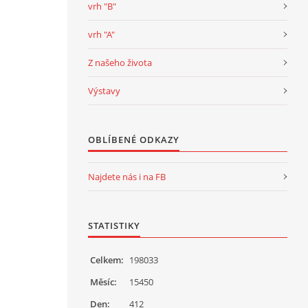
vrh "B"
vrh "A"
Z našeho života
Výstavy
OBLÍBENÉ ODKAZY
Najdete nás i na FB
STATISTIKY
Celkem:
198033
Měsíc:
15450
Den:
412