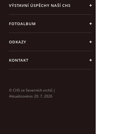
VÝSTAVNÍ ÚSPĚCHY NAŠÍ CHS
FOTOALBUM
ODKAZY
KONTAKT
© CHS ze Severních vrchů |
Aktualizováno: 20. 7. 2026