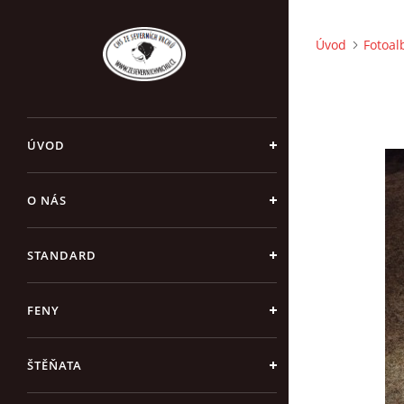
Úvod
Fotoa
ÚVOD
O NÁS
STANDARD
FENY
ŠTĚŇATA