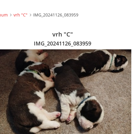
lbum
vrh "C"
IMG_20241126_083959
vrh "C"
IMG_20241126_083959