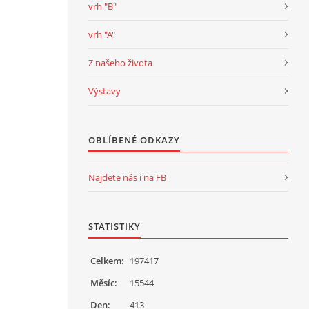
vrh "B"
vrh "A"
Z našeho života
Výstavy
OBLÍBENÉ ODKAZY
Najdete nás i na FB
STATISTIKY
Celkem:
197417
Měsíc:
15544
Den:
413