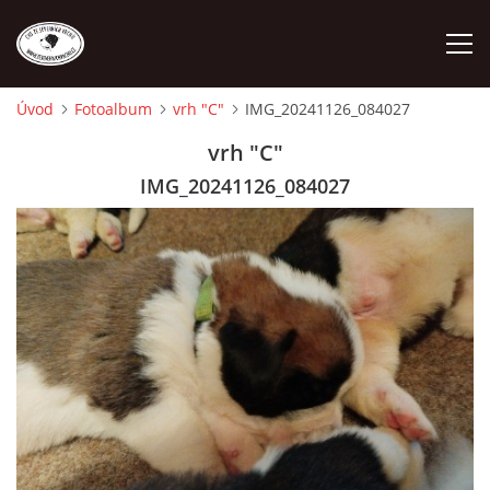
Úvod
Fotoalbum
vrh "C"
IMG_20241126_084027
ÚVOD
vrh "C"
IMG_20241126_084027
O NÁS
STANDARD
FENY
ŠTĚŇATA
VÝSTAVNÍ ÚSPĚCHY NAŠÍ CHS