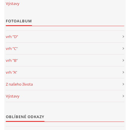
Výstavy
FOTOALBUM
vrh "D"
vrh "C"
vrh "B"
vrh "A"
Z našeho života
Výstavy
OBLÍBENÉ ODKAZY