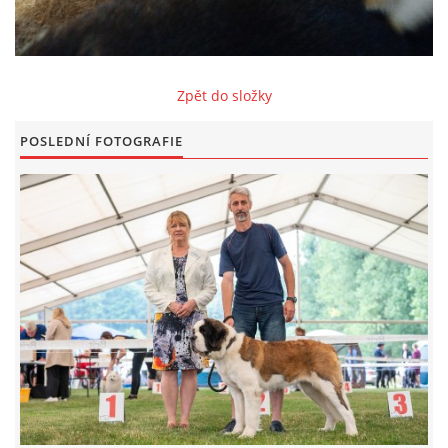
FOTOALBUM
Zpět do složky
ODKAZY
POSLEDNÍ FOTOGRAFIE
KONTAKT
© CHS ze Severních vrchů |
Aktualizováno: 20. 7. 2026