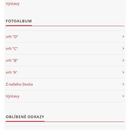
Výstavy
FOTOALBUM
vrh "D"
vrh "C"
vrh "B"
vrh "A"
Z našeho života
Výstavy
OBLÍBENÉ ODKAZY