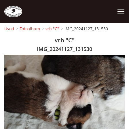
Úvod
Fotoalbum
vrh "C"
IMG_20241127_131530
ÚVOD
vrh "C"
IMG_20241127_131530
O NÁS
STANDARD
FENY
ŠTĚŇATA
VÝSTAVNÍ ÚSPĚCHY NAŠÍ CHS