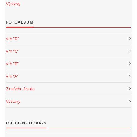
Výstavy
FOTOALBUM
vrh "D"
vrh "C"
vrh "B"
vrh "A"
Z našeho života
Výstavy
OBLÍBENÉ ODKAZY