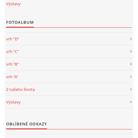
Výstavy
FOTOALBUM
vrh "D"
vrh "C"
vrh "B"
vrh "A"
Z našeho života
Výstavy
OBLÍBENÉ ODKAZY