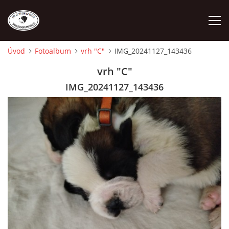
Úvod
Fotoalbum
vrh "C"
IMG_20241127_143436
ÚVOD
vrh "C"
IMG_20241127_143436
O NÁS
STANDARD
FENY
ŠTĚŇATA
VÝSTAVNÍ ÚSPĚCHY NAŠÍ CHS