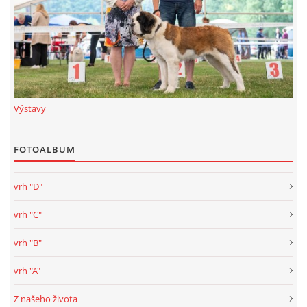
Výstavy
FOTOALBUM
vrh "D"
vrh "C"
vrh "B"
vrh "A"
Z našeho života