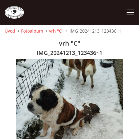
Úvod
Fotoalbum
vrh "C"
IMG_20241213_123436~1
ÚVOD
vrh "C"
IMG_20241213_123436~1
O NÁS
STANDARD
FENY
ŠTĚŇATA
VÝSTAVNÍ ÚSPĚCHY NAŠÍ CHS