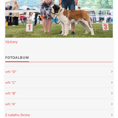
Výstavy
FOTOALBUM
vrh "D"
vrh "C"
vrh "B"
vrh "A"
Z našeho života