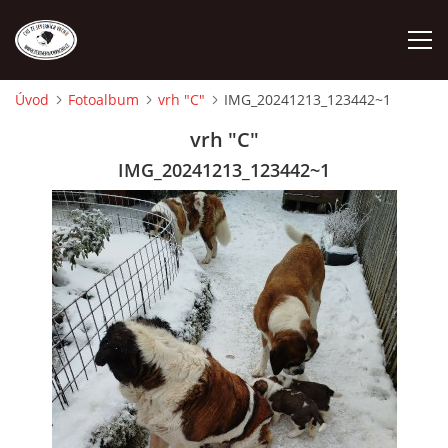
Úvod
Fotoalbum
vrh "C"
IMG_20241213_123442~1
ÚVOD
vrh "C"
IMG_20241213_123442~1
O NÁS
STANDARD
FENY
ŠTĚŇATA
VÝSTAVNÍ ÚSPĚCHY NAŠÍ CHS