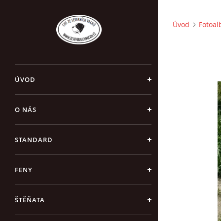
Úvod
Fotoa
ÚVOD
O NÁS
STANDARD
FENY
ŠTĚŇATA