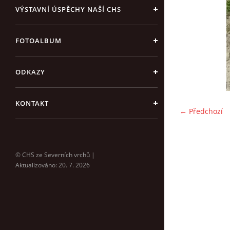
VÝSTAVNÍ ÚSPĚCHY NAŠÍ CHS
FOTOALBUM
ODKAZY
KONTAKT
← Předchozí
© CHS ze Severních vrchů |
Aktualizováno: 20. 7. 2026