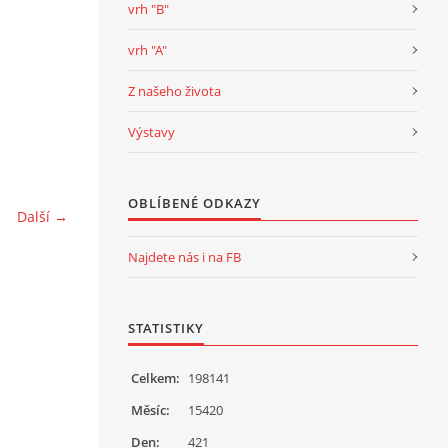
vrh "B"
vrh "A"
Z našeho života
Výstavy
OBLÍBENÉ ODKAZY
Další →
Najdete nás i na FB
STATISTIKY
Celkem:
198141
Měsíc:
15420
Den:
421