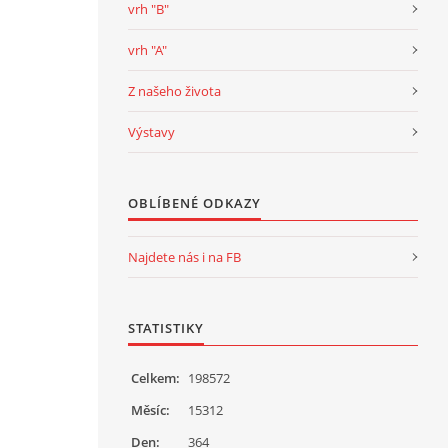
vrh "B"
vrh "A"
Z našeho života
Výstavy
OBLÍBENÉ ODKAZY
Najdete nás i na FB
STATISTIKY
Celkem:
198572
Měsíc:
15312
Den:
364