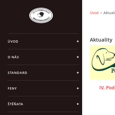
Úvod
Aktual
Aktuality
ÚVOD
O NÁS
STANDARD
IV. Pod
FENY
ŠTĚŇATA