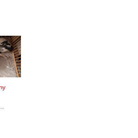
iny
...