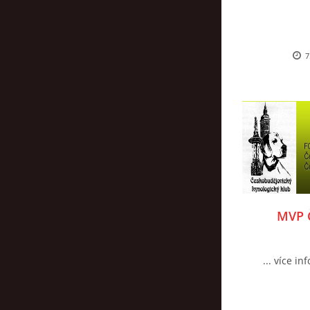
7
MVP Č
... více in