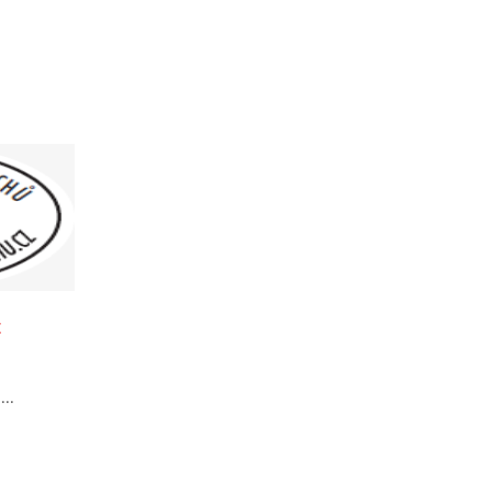
t
...