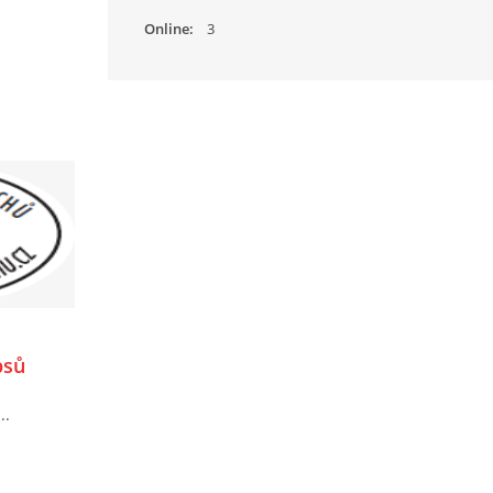
Online:
3
psů
..