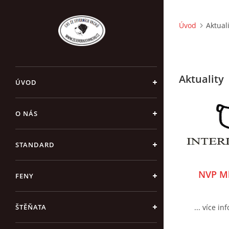
Úvod
Aktual
Aktuality
ÚVOD
O NÁS
STANDARD
NVP Ml
FENY
ŠTĚŇATA
... více in