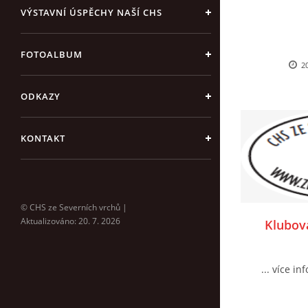
VÝSTAVNÍ ÚSPĚCHY NAŠÍ CHS
FOTOALBUM
20
ODKAZY
KONTAKT
© CHS ze Severních vrchů |
Aktualizováno: 20. 7. 2026
Klubov
... více in