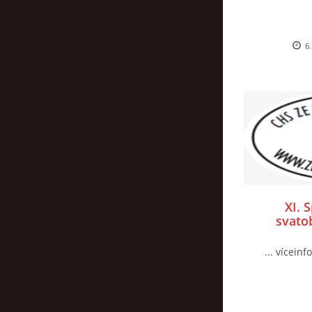
6.
XI. 
svato
... víceinf