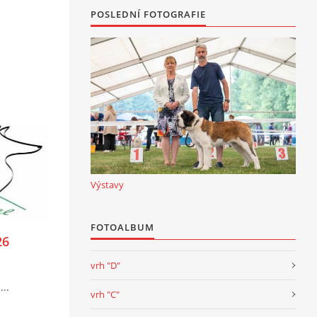
POSLEDNÍ FOTOGRAFIE
Výstavy
FOTOALBUM
26
vrh "D"
...
vrh "C"