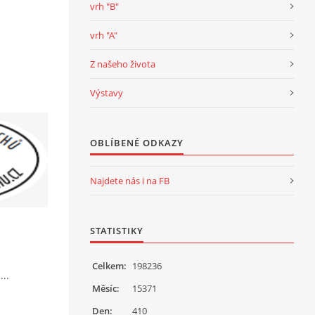
vrh "B"
vrh "A"
Z našeho života
Výstavy
OBLÍBENÉ ODKAZY
Najdete nás i na FB
STATISTIKY
Celkem:
198236
...
Měsíc:
15371
Den:
410