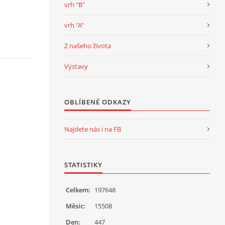
vrh "B"
vrh "A"
Z našeho života
Výstavy
OBLÍBENÉ ODKAZY
Najdete nás i na FB
STATISTIKY
Celkem:
197648
Měsíc:
15508
Den:
447