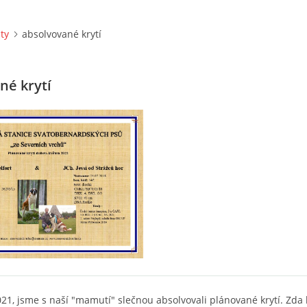
ity
absolvované krytí
né krytí
021, jsme s naší "mamutí" slečnou absolvovali plánované krytí. Zda 