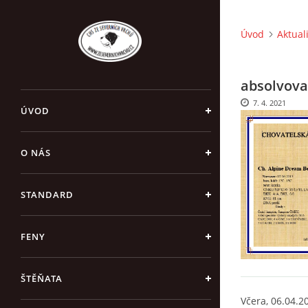
Úvod
Aktual
absolvova
7. 4. 2021
ÚVOD
O NÁS
STANDARD
FENY
ŠTĚŇATA
Včera, 06.04.2