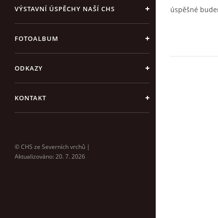
VÝSTAVNÍ ÚSPĚCHY NAŠÍ CHS
úspěšné budem
FOTOALBUM
ODKAZY
KONTAKT
© CHS ze Severních vrchů |
Aktualizováno: 20. 7. 2026