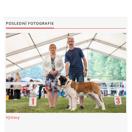
FOTOALBUM
POSLEDNÍ FOTOGRAFIE
ODKAZY
KONTAKT
© CHS ze Severních vrchů |
Aktualizováno: 20. 7. 2026
Výstavy