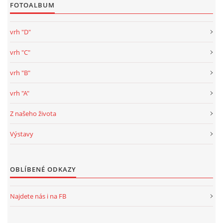
FOTOALBUM
vrh "D"
vrh "C"
vrh "B"
vrh "A"
Z našeho života
Výstavy
OBLÍBENÉ ODKAZY
Najdete nás i na FB