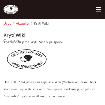
Úvod
Aktuality
Krytí Wiki
ÚVOD
Krytí Wiki
8. 9. 2024
Absolvovali jsme krytí. Více v příspěvku ...
O NÁS
STANDARD
FENY
Dne 05.09.2024 jsme s naší nejmladší Wiki (Wictoria od Strážců hor)
ŠTĚŇATA
absolvovali její krytí. Zda se z tohoto spojení dočkáme jejich prvních
"medvídků" zjistíme začátkem příštího měsíce.
VÝSTAVNÍ ÚSPĚCHY NAŠÍ CHS