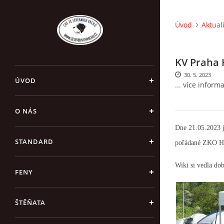
Úvod
Aktual
KV Praha 
30. 5. 2023
ÚVOD
... více inform
O NÁS
Dne 21.05.2023 j
STANDARD
pořádané ZKO Ho
Wiki si vedla do
FENY
ŠTĚŇATA