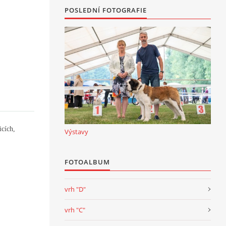
POSLEDNÍ FOTOGRAFIE
icích,
Výstavy
FOTOALBUM
vrh "D"
vrh "C"