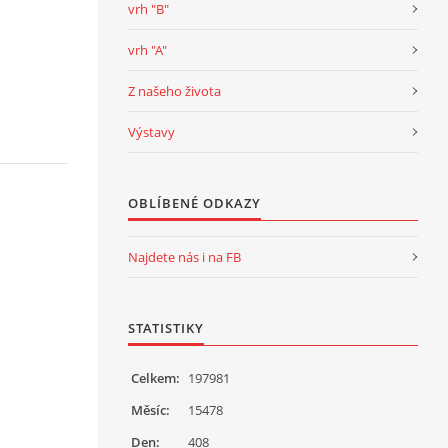
vrh "B"
vrh "A"
Z našeho života
Výstavy
OBLÍBENÉ ODKAZY
Najdete nás i na FB
STATISTIKY
Celkem:
197981
Měsíc:
15478
Den:
408