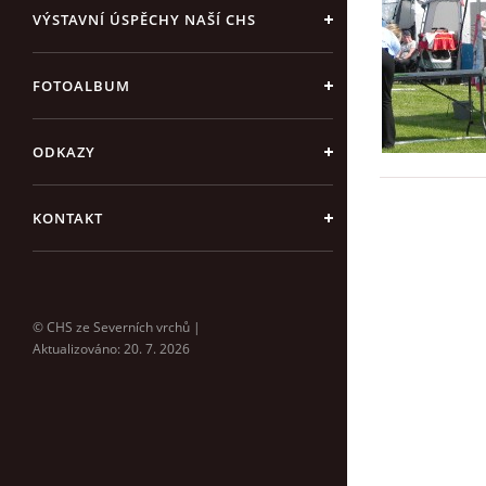
VÝSTAVNÍ ÚSPĚCHY NAŠÍ CHS
FOTOALBUM
ODKAZY
KONTAKT
© CHS ze Severních vrchů |
Aktualizováno: 20. 7. 2026