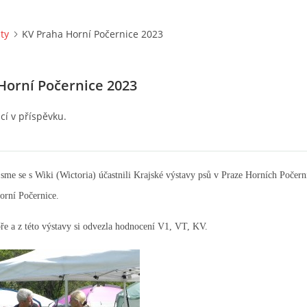
ity
KV Praha Horní Počernice 2023
Horní Počernice 2023
ací v příspěvku.
sme se s Wiki (Wictoria) účastnili Krajské výstavy psů v Praze Horních Počern
rní Počernice.
bře a z této výstavy si odvezla hodnocení V1, VT, KV.