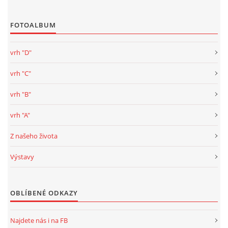
FOTOALBUM
vrh "D"
vrh "C"
vrh "B"
vrh "A"
Z našeho života
Výstavy
OBLÍBENÉ ODKAZY
Najdete nás i na FB