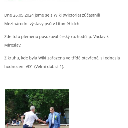
FOTOALBUM
Dne 26.05.2024 jsme se s Wiki (Wictoria) zúčastnili
Mezinárodní výstavy psů v Litoměřicích.
ODKAZY
Zde toto plemeno posuzoval český rozhodčí p. Václavík
Miroslav.
KONTAKT
Z kruhu, kde byla Wiki zařazena ve třídě otevřené, si odnesla
hodnocení VD1 (Velmi dobrá 1).
© CHS ze Severních vrchů |
Aktualizováno: 20. 7. 2026