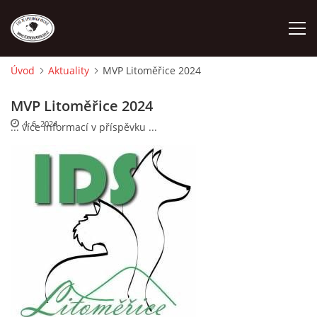
Úvod
Aktuality
MVP Litoměřice 2024
ÚVOD
MVP Litoměřice 2024
4. 6. 2024
... více informací v příspěvku ...
O NÁS
STANDARD
FENY
ŠTĚŇATA
VÝSTAVNÍ ÚSPĚCHY NAŠÍ CHS