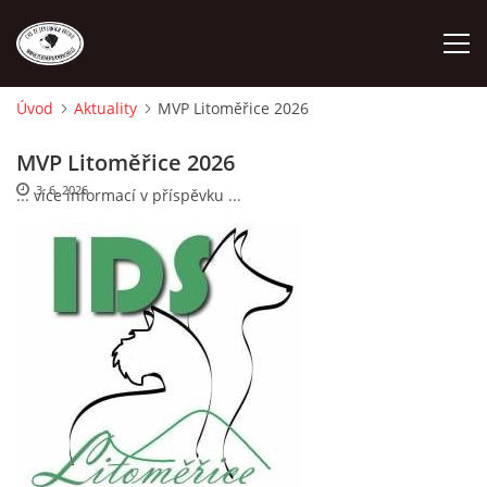
Úvod
Aktuality
MVP Litoměřice 2026
ÚVOD
MVP Litoměřice 2026
3. 6. 2026
... více informací v příspěvku ...
O NÁS
STANDARD
FENY
ŠTĚŇATA
VÝSTAVNÍ ÚSPĚCHY NAŠÍ CHS