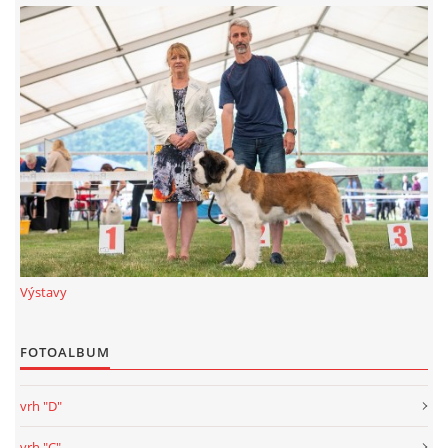
Výstavy
FOTOALBUM
vrh "D"
vrh "C"