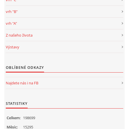
vrh "B"
vrh "A"
Z našeho života
Výstavy
OBLÍBENÉ ODKAZY
Najdete nás i na FB
STATISTIKY
Celkem:
198699
Měsíc:
15295