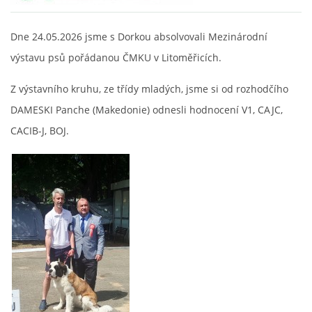
FOTOALBUM
Dne 24.05.2026 jsme s Dorkou absolvovali Mezinárodní
výstavu psů pořádanou ČMKU v Litoměřicích.
ODKAZY
Z výstavního kruhu, ze třídy mladých, jsme si od rozhodčího
DAMESKI Panche (Makedonie) odnesli hodnocení V1, CAJC,
KONTAKT
CACIB-J, BOJ.
© CHS ze Severních vrchů |
Aktualizováno: 20. 7. 2026