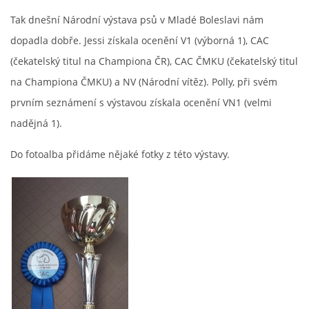
Tak dnešní Národní výstava psů v Mladé Boleslavi nám
FOTOALBUM
dopadla dobře. Jessi získala ocenění V1 (výborná 1), CAC
(čekatelský titul na Championa ČR), CAC ČMKU (čekatelský titul
ODKAZY
na Championa ČMKU) a NV (Národní vítěz). Polly, při svém
prvním seznámení s výstavou získala ocenění VN1 (velmi
KONTAKT
nadějná 1).
Do fotoalba přidáme nějaké fotky z této výstavy.
© CHS ze Severních vrchů |
Aktualizováno: 20. 7. 2026