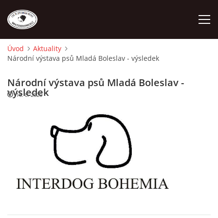
Úvod
Aktuality
Národní výstava psů Mladá Boleslav - výsledek
ÚVOD
Národní výstava psů Mladá Boleslav -
O NÁS
výsledek
16. 8. 2020
STANDARD
FENY
ŠTĚŇATA
VÝSTAVNÍ ÚSPĚCHY NAŠÍ CHS