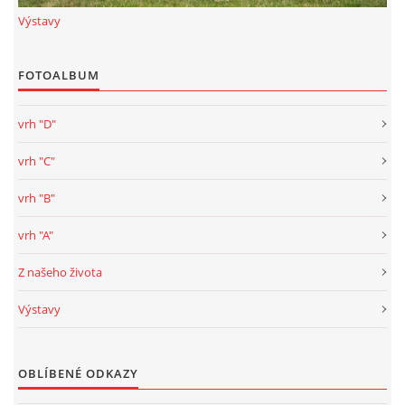
Výstavy
FOTOALBUM
vrh "D"
vrh "C"
vrh "B"
vrh "A"
Z našeho života
Výstavy
OBLÍBENÉ ODKAZY