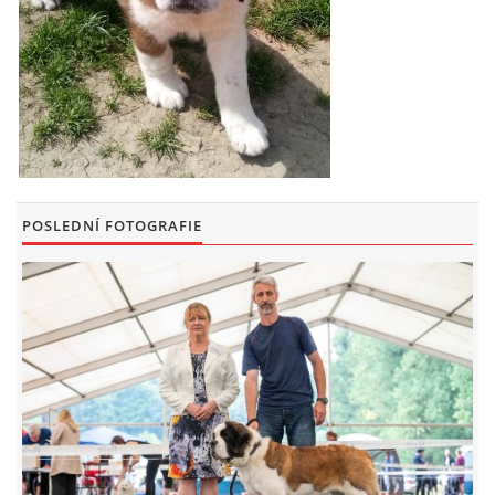
FOTOALBUM
ODKAZY
KONTAKT
POSLEDNÍ FOTOGRAFIE
© CHS ze Severních vrchů |
Aktualizováno: 20. 7. 2026