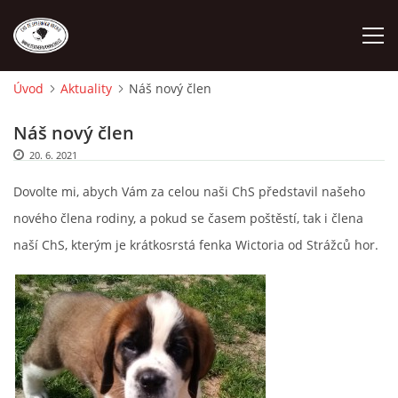
Úvod
Aktuality
Náš nový člen
ÚVOD
Náš nový člen
20. 6. 2021
O NÁS
Dovolte mi, abych Vám za celou naši ChS představil našeho
STANDARD
nového člena rodiny, a pokud se časem poštěstí, tak i člena
naší ChS, kterým je krátkosrstá fenka Wictoria od Strážců hor.
FENY
ŠTĚŇATA
VÝSTAVNÍ ÚSPĚCHY NAŠÍ CHS