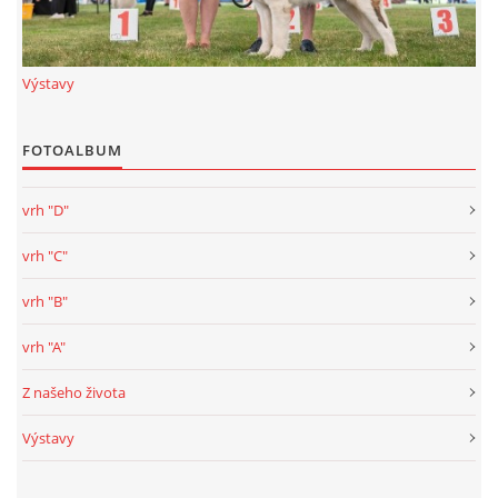
Výstavy
FOTOALBUM
vrh "D"
vrh "C"
vrh "B"
vrh "A"
Z našeho života
Výstavy