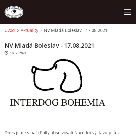
Úvod
Aktuality
NV Mladá Boleslav - 17.08.2021
ÚVOD
NV Mladá Boleslav - 17.08.2021
18. 7. 2021
O NÁS
STANDARD
FENY
ŠTĚŇATA
VÝSTAVNÍ ÚSPĚCHY NAŠÍ CHS
Dnes jsme s naší Polly absolvovali Národní výstavu psů v