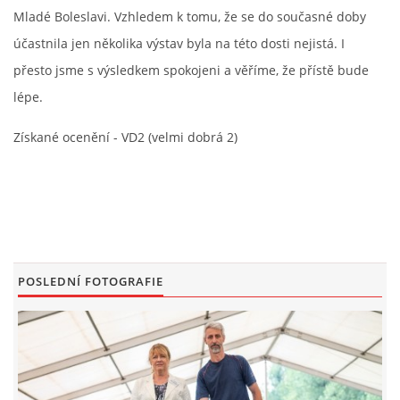
Mladé Boleslavi. Vzhledem k tomu, že se do současné doby
FOTOALBUM
účastnila jen několika výstav byla na této dosti nejistá. I
přesto jsme s výsledkem spokojeni a věříme, že přístě bude
ODKAZY
lépe.
Získané ocenění - VD2 (velmi dobrá 2)
KONTAKT
© CHS ze Severních vrchů |
Aktualizováno: 20. 7. 2026
POSLEDNÍ FOTOGRAFIE